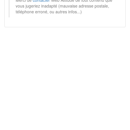
Merci de
contacter
Web Altitude de tout contenu que
vous jugeriez inadapté (mauvaise adresse postale,
téléphone erroné, ou autres infos...)