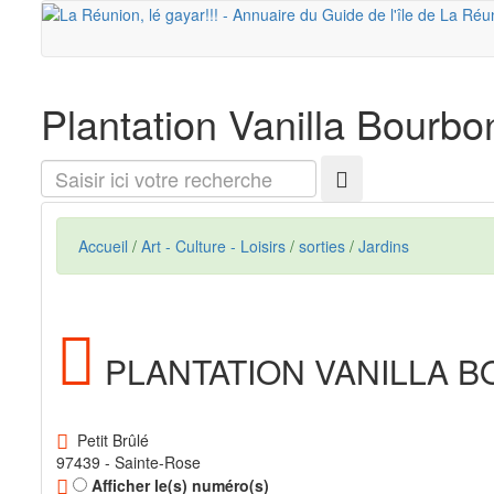
Plantation Vanilla Bourbo
Saisir
ici
votre
recherche
Accueil
/
Art - Culture - Loisirs
/
sorties
/
Jardins
PLANTATION VANILLA 
Petit Brûlé
97439 - Sainte-Rose
Afficher le(s) numéro(s)