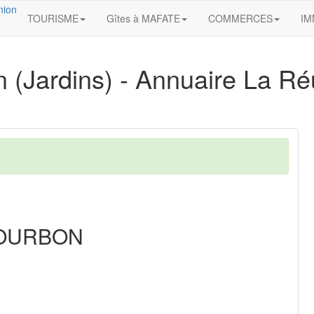
TOURISME
Gîtes à MAFATE
COMMERCES
IM
n
(Jardins) - Annuaire La Réu
BOURBON