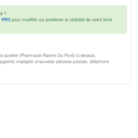
té ?
e PRO
pour modifier ou améliorer la visibilité de votre fiche
 la société (Pharmacie Ravine Du Pont) ci-dessus.
jugeriez inadapté (mauvaise adresse postale, téléphone