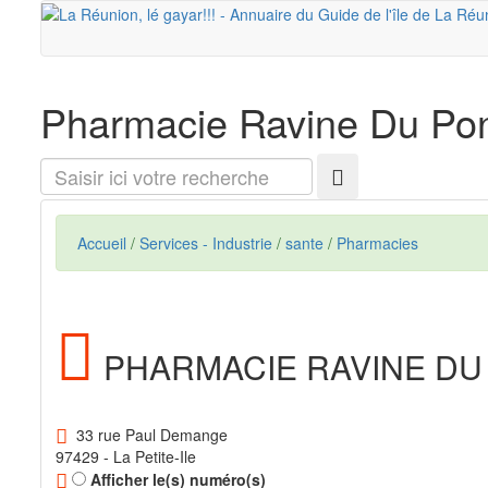
Pharmacie Ravine Du Po
Saisir
ici
votre
recherche
Accueil
/
Services - Industrie
/
sante
/
Pharmacies
PHARMACIE RAVINE DU
33 rue Paul Demange
97429 - La Petite-Ile
Afficher le(s) numéro(s)