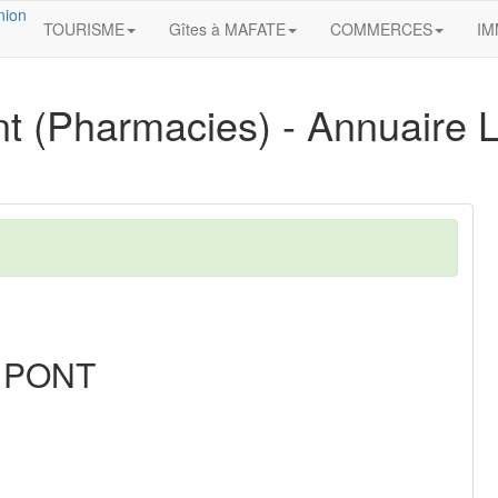
TOURISME
Gîtes à MAFATE
COMMERCES
IM
nt
(Pharmacies) - Annuaire La
 PONT