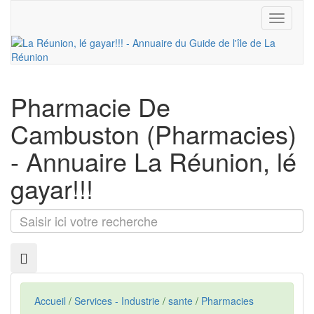
Toggle
navigati
Pharmacie De
Cambuston
(Pharmacies)
- Annuaire La Réunion, lé
gayar!!!
Saisir
ici
votre
recherche
Accueil
/
Services - Industrie
/
sante
/
Pharmacies