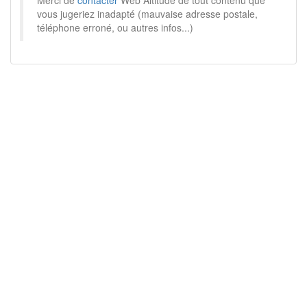
Merci de
contacter
Web Altitude de tout contenu que
vous jugeriez inadapté (mauvaise adresse postale,
téléphone erroné, ou autres infos...)