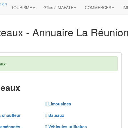
TOURISME
Gîtes à MAFATE
COMMERCES
IM
teaux
- Annuaire La Réunion,
aux
teaux
Limousines
 chauffeur
Bateaux
p aménagés
Véhicules utilitaires